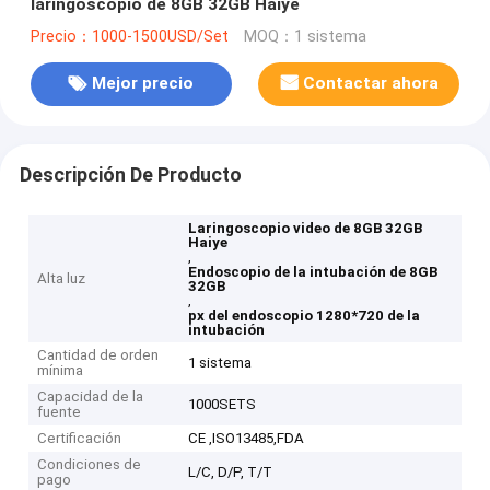
laringoscopio de 8GB 32GB Haiye
Precio：1000-1500USD/Set
MOQ：1 sistema
Mejor precio
Contactar ahora
Descripción De Producto
Laringoscopio video de 8GB 32GB
Haiye
,
Endoscopio de la intubación de 8GB
Alta luz
32GB
,
px del endoscopio 1280*720 de la
intubación
Cantidad de orden
1 sistema
mínima
Capacidad de la
1000SETS
fuente
Certificación
CE ,ISO13485,FDA
Condiciones de
L/C, D/P, T/T
pago